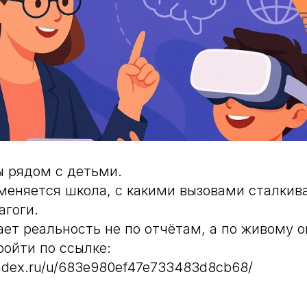
 рядом с детьми.
 меняется школа, с какими вызовами сталкив
агоги.
ает реальность не по отчётам, а по живому о
ойти по ссылке:
andex.ru/u/683e980ef47e733483d8cb68/