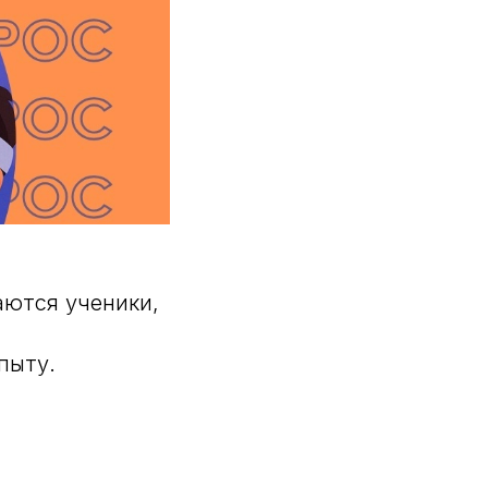
аются ученики,
пыту.