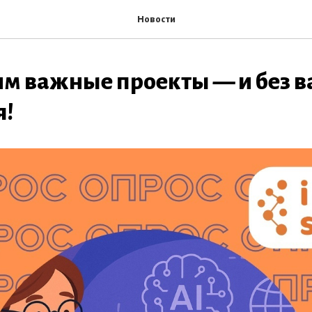
Новости
м важные проекты — и без ва
я!