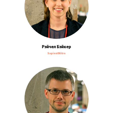
Рэйчел Бэйкер
SapientNitro