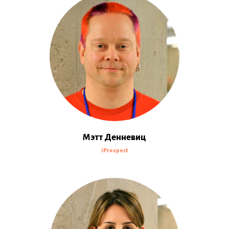
Мэтт Денневиц
iProspect