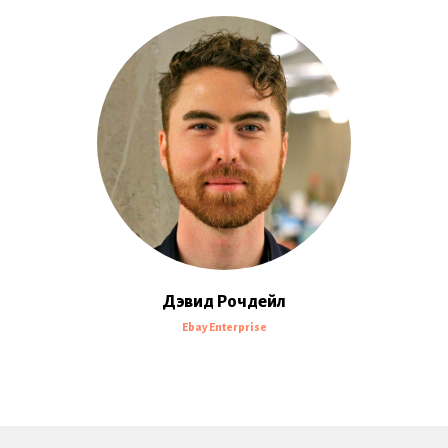
Дэвид Рочдейл
Ebay Enterprise